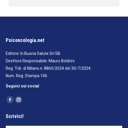
Psiconcologia.net
Editore: In Buona Salute Srl SB
Direttore Responsabile: Mauro Boldrini
Reg. Trib. di Milano n. 8860/2024 del 30/7/2024
Num. Reg. Stampa 106
Seguici sui social
Ci puoi trovare su:
Facebook
Instagram
page
page
Scrivici!
opens
opens
in
in