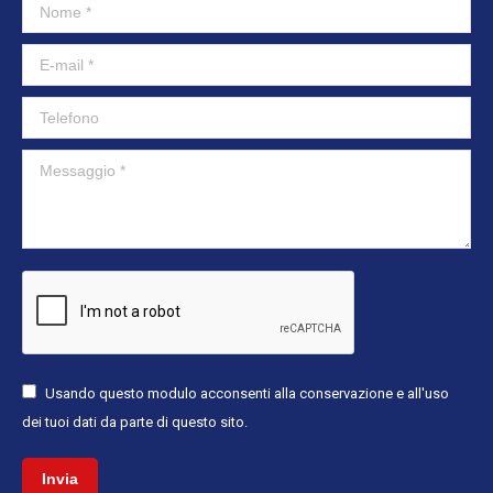
Nome *
new
new
window
window
E-mail *
Telefono
Messaggio *
Usando questo modulo acconsenti alla conservazione e all'uso
dei tuoi dati da parte di questo sito.
Invia