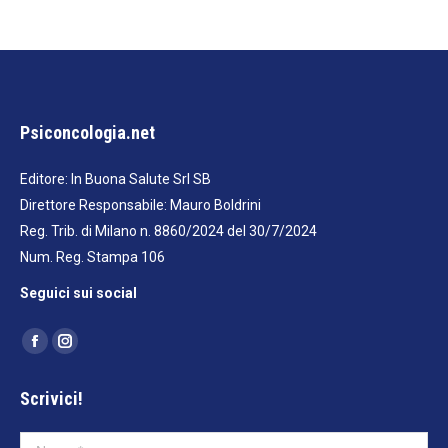
Psiconcologia.net
Editore: In Buona Salute Srl SB
Direttore Responsabile: Mauro Boldrini
Reg. Trib. di Milano n. 8860/2024 del 30/7/2024
Num. Reg. Stampa 106
Seguici sui social
Ci puoi trovare su:
Facebook
Instagram
page
page
Scrivici!
opens
opens
in
in
Nome *