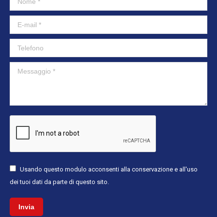
new
new
window
window
E-mail *
Telefono
Messaggio *
Usando questo modulo acconsenti alla conservazione e all'uso
dei tuoi dati da parte di questo sito.
Invia